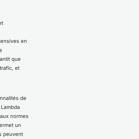
et
ntensives en
s
antit que
rafic, et
nnalités de
S Lambda
é aux normes
permet un
és peuvent