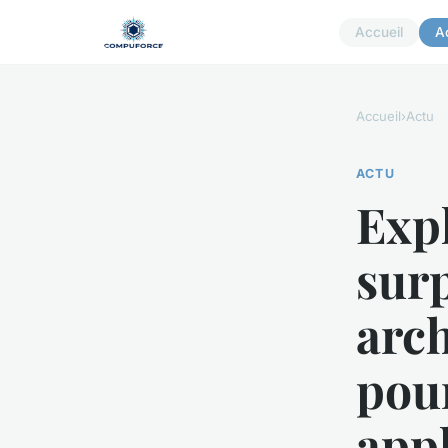
Accueil
A
Accueil
›
Actu
ACTU
Expl
sur
arch
pour
appl