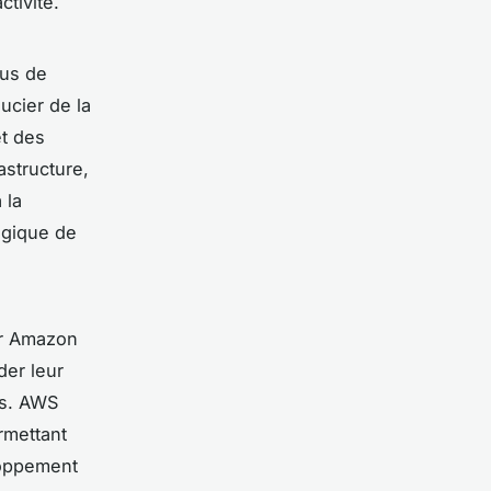
tivité.
sus de
ucier de la
et des
astructure,
 la
ogique de
ar Amazon
er leur
ts. AWS
ermettant
loppement