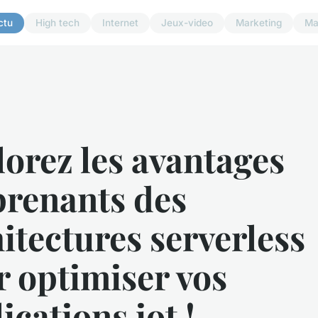
ctu
High tech
Internet
Jeux-video
Marketing
Ma
orez les avantages
prenants des
itectures serverless
 optimiser vos
ications iot !