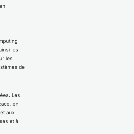
 en
omputing
insi les
ur les
systèmes de
nées. Les
cace, en
met aux
ses et à