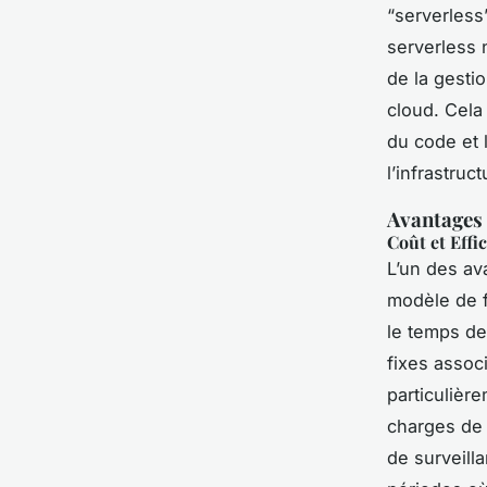
“serverless
serverless 
de la gesti
cloud. Cela
du code et 
l’infrastruc
Avantages 
Coût et Effi
L’un des ava
modèle de f
le temps de 
fixes assoc
particulièr
charges de 
de surveill