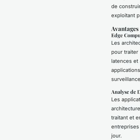
de construi
exploitant 
Avantages 
Edge Compu
Les archite
pour traite
latences et 
application
surveillanc
Analyse de 
Les applica
architectur
traitant et
entreprises
jour.