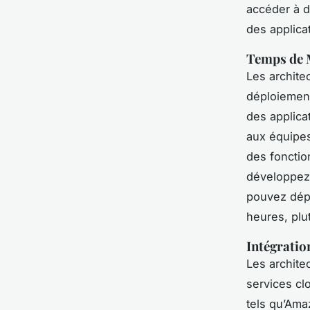
accéder à de
des applica
Temps de M
Les archite
déploiement
des applica
aux équipes
des fonctio
développez u
pouvez dépl
heures, plu
Intégratio
Les archite
services cl
tels qu’Am