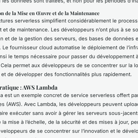
 les données sont traitées, et non pour les périodes d’inac
on de la Mise en Œuvre et de la Maintenance
ctures serverless simplifient considérablement le proces
 et de maintenance. Les développeurs n’ont plus à se so
on et de la gestion des serveurs, des bases de données 
 Le fournisseur cloud automatise le déploiement de l’infr
insi le temps nécessaire pour passer du développement à
 Cela permet aux développeurs de se concentrer sur la l
on et de développer des fonctionnalités plus rapidement.
ratique : AWS Lambda
 est un exemple concret de service serverless offert p
es (AWS). Avec Lambda, les développeurs peuvent upload
faire exécuter sans avoir à gérer les serveurs sous-jacen
la mise à l’échelle, de la sécurité et des mises à jour, p
éveloppeurs de se concentrer sur l’innovation et le déve