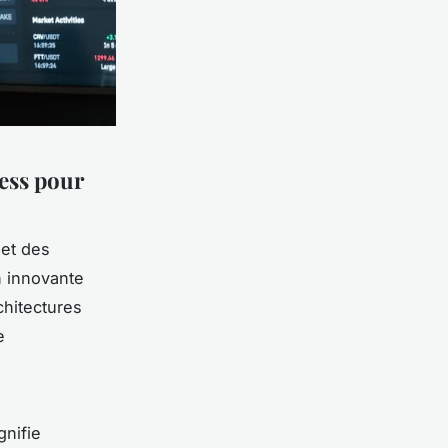
ess pour
net des
n innovante
chitectures
e
gnifie