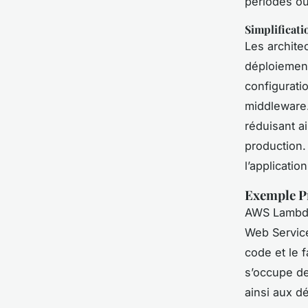
périodes où
Simplificati
Les archite
déploiement
configurati
middleware.
réduisant a
production.
l’applicati
Exemple P
AWS Lambda
Web Servic
code et le 
s’occupe de 
ainsi aux d