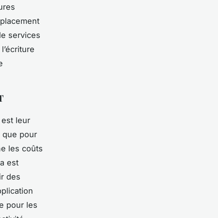
ures
déplacement
de services
l’écriture
e
T
 est leur
t que pour
ne les coûts
a est
ir des
plication
e pour les