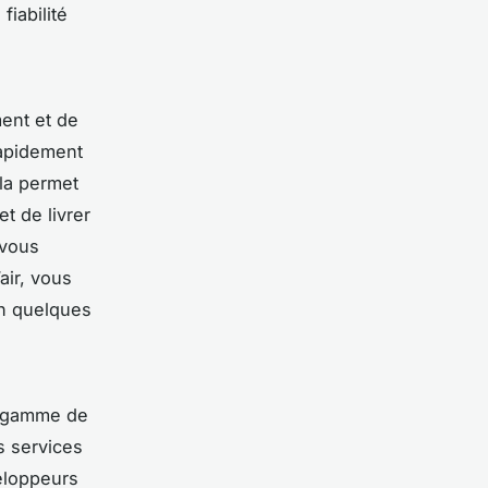
fiabilité
ent et de
rapidement
ela permet
t de livrer
 vous
air, vous
en quelques
ge gamme de
s services
eloppeurs