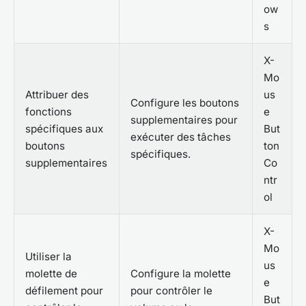
ow
s
X-
Mo
Attribuer des
us
Configure les boutons
fonctions
e
supplementaires pour
spécifiques aux
But
exécuter des tâches
boutons
ton
spécifiques.
supplementaires
Co
ntr
ol
X-
Mo
Utiliser la
us
molette de
Configure la molette
e
défilement pour
pour contrôler le
But