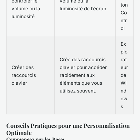
contrôler le
volume ou la
ton
volume ou la
luminosité de l’écran.
Co
luminosité
ntr
ol
Ex
plo
Crée des raccourcis
rat
Créer des
clavier pour accéder
eur
raccourcis
rapidement aux
de
clavier
éléments que vous
Wi
utilisez souvent.
nd
ow
s
Conseils Pratiques pour une Personnalisation
Optimale
Commencez par les Bases