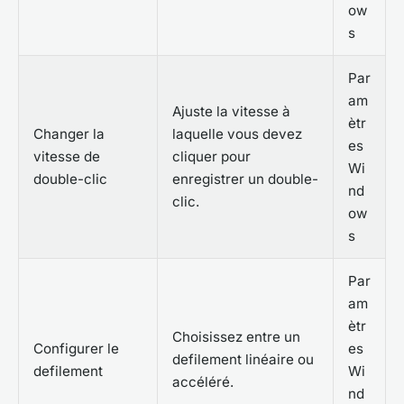
ow
s
Par
am
Ajuste la vitesse à
ètr
Changer la
laquelle vous devez
es
vitesse de
cliquer pour
Wi
double-clic
enregistrer un double-
nd
clic.
ow
s
Par
am
ètr
Choisissez entre un
Configurer le
es
defilement linéaire ou
defilement
Wi
accéléré.
nd