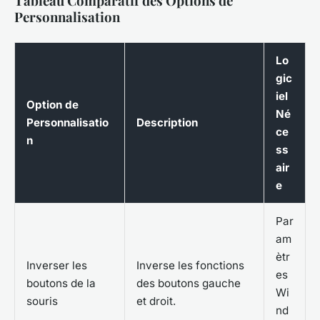
Tableau Comparatif des Options de
Personnalisation
Lo
gic
iel
Option de
Né
Personnalisatio
Description
ce
n
ss
air
e
Par
am
ètr
Inverser les
Inverse les fonctions
es
boutons de la
des boutons gauche
Wi
souris
et droit.
nd