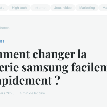
ctu
High tech
Internet
Jeux-video
Marketing
Ma
phones
ES
ment changer la
terie samsung facile
apidement ?
ars 2025 — 4 min de lecture