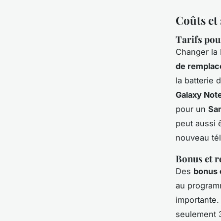
Coûts et
Tarifs pou
Changer la 
de rempla
la batterie
Galaxy Not
pour un
Sa
peut aussi ê
nouveau té
Bonus et r
Des
bonus 
au programm
importante.
seulement 3