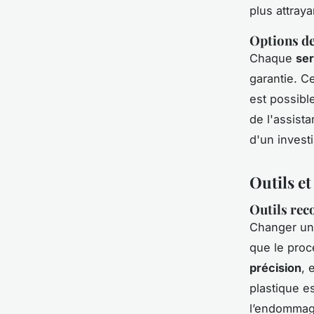
plus attraya
Options de
Chaque
ser
garantie. Ce
est possibl
de l'assista
d'un invest
Outils e
Outils re
Changer un
que le pro
précision
, 
plastique 
l’endommag