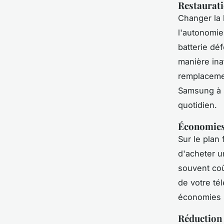
Restaurati
Changer la 
l'autonomie
batterie déf
manière ina
remplacemen
Samsung à s
quotidien.
Économies 
Sur le plan
d'acheter u
souvent coû
de votre té
économies s
Réduction 